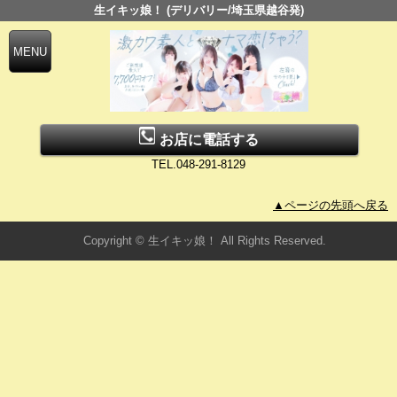
生イキッ娘！ (デリバリー/埼玉県越谷発)
お店に電話する
TEL.048-291-8129
▲ページの先頭へ戻る
Copyright © 生イキッ娘！ All Rights Reserved.