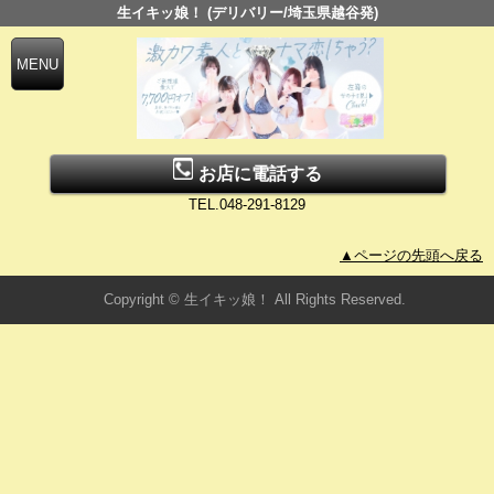
生イキッ娘！ (デリバリー/埼玉県越谷発)
お店に電話する
TEL.048-291-8129
▲ページの先頭へ戻る
Copyright © 生イキッ娘！ All Rights Reserved.